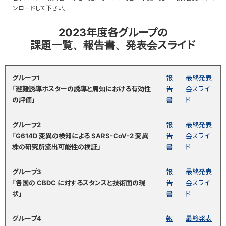
ンロードして下さい。
2023年度各グループの
課題一覧、報告書、発表会スライド
グループ1
報
最終発表
「避難誘導ポスターの誘導と周知における有効性
告
会スライ
の評価」
書
ド
グループ2
報
最終発表
「G614D 変異の検知による SARS-CoV-2 変異
告
会スライ
株の研究所流出可能性の検証」
書
ド
グループ3
報
最終発表
「各国の CBDC に対するスタンスと技術面の現
告
会スライ
状」
書
ド
グループ4
報
最終発表