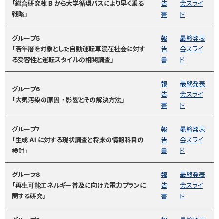
「総合研究棟 B から大学循環バスにより早く乗る
告
会スライ
戦略」
書
ド
グループ5
報
最終発表
「若年層を対象とした自動運転車混在社会に対す
告
会スライ
る受容性と運転スタイルの相関調査」
書
ド
報
最終発表
グループ6
告
会スライ
「大気汚染の原因・影響とその解決方法」
書
ド
グループ7
報
最終発表
「生成 AI に対する現状調査と将来の情報科目の
告
会スライ
検討」
書
ド
グループ8
報
最終発表
「再生可能エネルギー普及に向けた電力プランに
告
会スライ
関する研究」
書
ド