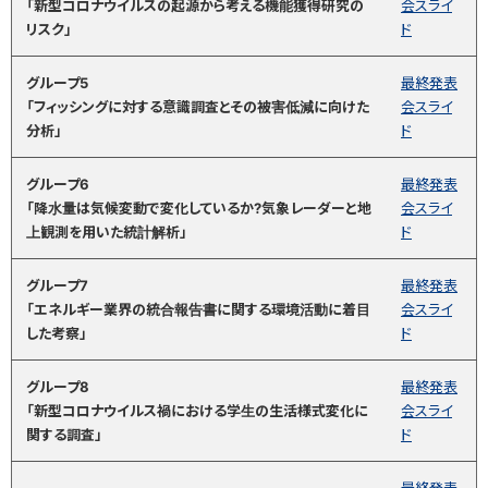
「新型コロナウイルスの起源から考える機能獲得研究の
会スライ
リスク」
ド
グループ5
最終発表
「フィッシングに対する意識調査とその被害低減に向けた
会スライ
分析」
ド
グループ6
最終発表
「降水量は気候変動で変化しているか?気象レーダーと地
会スライ
上観測を用いた統計解析」
ド
グループ7
最終発表
「エネルギー業界の統合報告書に関する環境活動に着目
会スライ
した考察」
ド
グループ8
最終発表
「新型コロナウイルス禍における学生の生活様式変化に
会スライ
関する調査」
ド