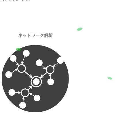
ネットワーク解析