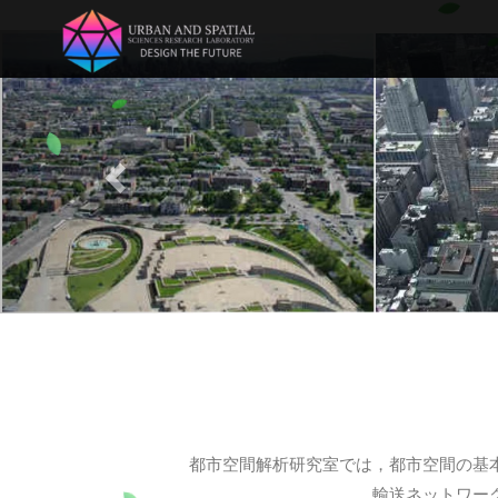
Previous
都市空間解析研究室では，都市空間の基
輸送ネットワー