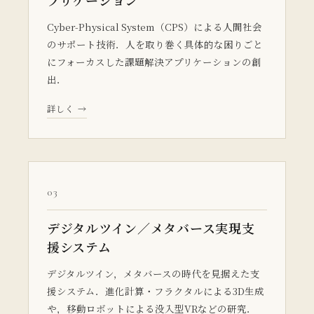
プリケーション
Cyber-Physical System（CPS）による人間社会
のサポート技術．人を取り巻く具体的な困りごと
にフォーカスした課題解決アプリケーションの創
出．
詳しく →
03
デジタルツイン／メタバース実現支
援システム
デジタルツイン，メタバースの時代を見据えた支
援システム．進化計算・フラクタルによる3D生成
や，移動ロボットによる没入型VRなどの研究．