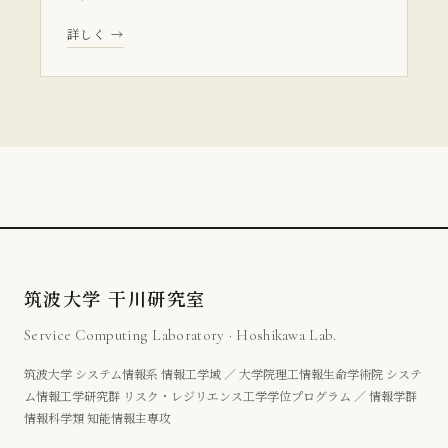
詳しく →
筑波大学 干川研究室
Service Computing Laboratory · Hoshikawa Lab.
筑波大学 システム情報系 情報工学域 ／ 大学院理工情報生命学術院 システ
ム情報工学研究群 リスク・レジリエンス工学学位プログラム ／ 情報学群
情報科学類 知能情報主専攻