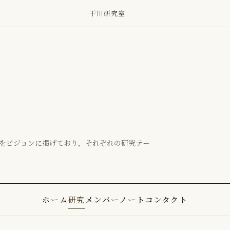
干川研究室
をビジョンに掲げており，それぞれの研究テー
ホーム
研究
メンバー
ノート
コンタクト