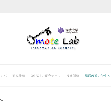
メンバ
研究業績
OG/OBの研究テーマ
授業関連
配属希望の学生へ
へ